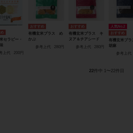
人気No.2
有機玄米プラス め
有機玄米プラス キ
かぶ
ヌア＆チアシード
米セラピー・
有機玄米プラ
味
胡麻
参考上代
280円
参考上代
280円
考上代
200円
参考上代
22
件中 1〜22件目