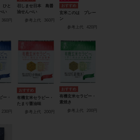
 ひと
召しませ日本 島醤
べい
油せんべい
玄米このは プレー
ン
360円
参考上代
360円
参考上代
420円
有機玄米セラピー・
ピー・
有機玄米セラピー・
素焼き
たまり醤油味
参考上代
200円
230円
参考上代
200円