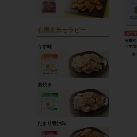
有機玄米セラピー
有機玄
うす味
うす塩
参
素焼き
たまり醤油味