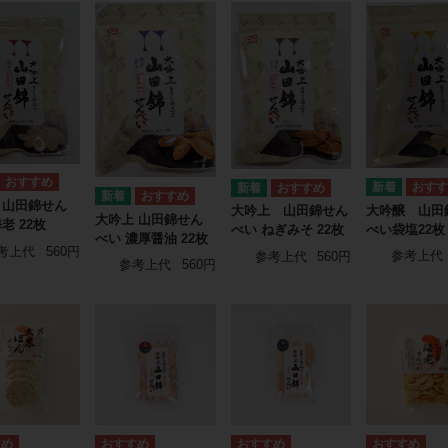
 山田錦せん
大吟醸 山田
大吟上 山田錦せん
大吟上 山田錦せん
老 22枚
べい袋塩22枚
べい ねぎみそ 22枚
べい 濃厚醤油 22枚
考上代
560円
参考上代
参考上代
560円
参考上代
560円