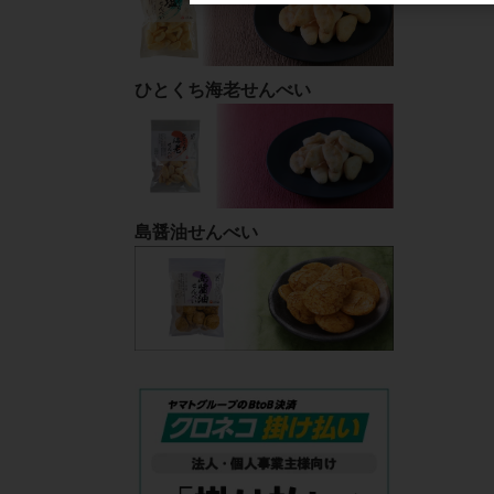
ひとくち海老せんべい
島醤油せんべい