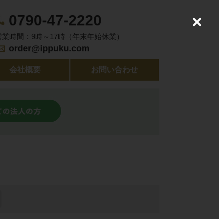
0790-47-2220
C
l
営業時間：9時～17時（年末年始休業）
o
order@ippuku.com
s
e
会社概要
お問い合わせ