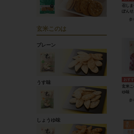
召しま
ぽんせ
参
玄米このは
プレーン
うす味
玄米こ
ゆ味
参
しょうゆ味