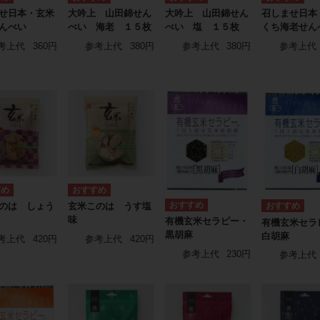
せ日本・玄米
大吟上 山田錦せん
大吟上 山田錦せん
召しませ日本
んべい
べい 海老 １５枚
べい 塩 １５枚
くち海老せん
考上代
360円
参考上代
380円
参考上代
380円
参考上代
のは しょう
玄米このは うす塩
味
有機玄米セラピー・
有機玄米セラ
黒胡麻
白胡麻
考上代
420円
参考上代
420円
参考上代
230円
参考上代