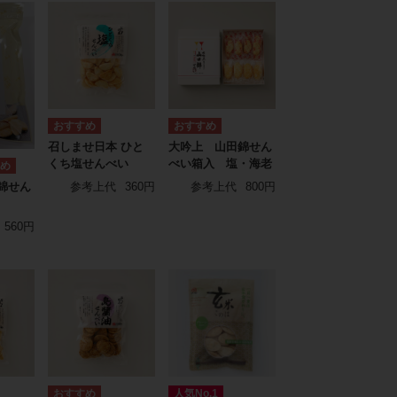
召しませ日本 ひと
大吟上 山田錦せん
くち塩せんべい
べい箱入 塩・海老
錦せん
参考上代
360円
参考上代
800円
560円
人気No.1