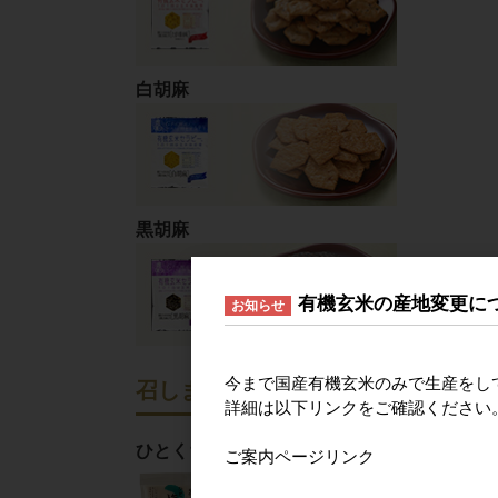
白胡麻
黒胡麻
有機玄米の産地変更に
お知らせ
今まで国産有機玄米のみで生産をし
召しませ日本
詳細は以下リンクをご確認ください
ひとくち塩せんべい
ご案内ページリンク